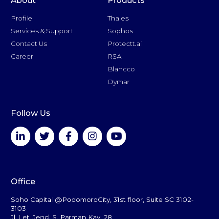
About
Products
Profile
Thales
Services & Support
Sophos
Contact Us
Protectt.ai
Career
RSA
Blancco
Dymar
Follow Us
Office
Soho Capital @PodomoroCity, 31st floor, Suite SC 3102-
3103
Jl. Let. Jend. S. Parman Kav. 28