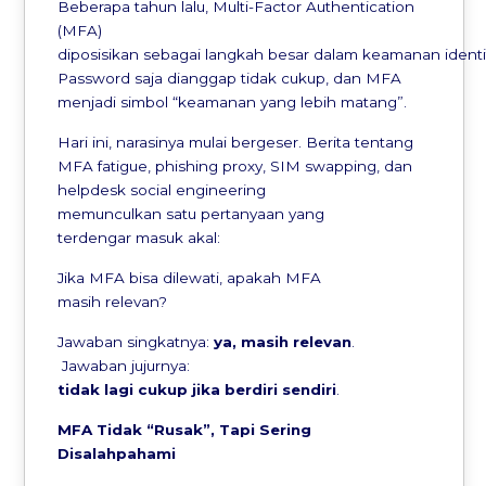
Beberapa tahun lalu, Multi-Factor Authentication
(MFA)
diposisikan sebagai langkah besar dalam keamanan identi
Password saja dianggap tidak cukup, dan MFA
menjadi simbol “keamanan yang lebih matang”.
Hari ini, narasinya mulai bergeser. Berita tentang
MFA fatigue, phishing proxy, SIM swapping, dan
helpdesk social engineering
memunculkan satu pertanyaan yang
terdengar masuk akal:
Jika MFA bisa dilewati, apakah MFA
masih relevan?
Jawaban singkatnya:
ya
,
masih
relevan
.
Jawaban jujurnya:
tidak
lagi
cukup
jika
berdiri
sendiri
.
MFA Tidak “Rusak”, Tapi Sering
Disalahpahami