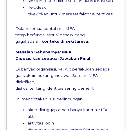
session token dicuri setelah autentikasi sah
helpdesk
diyakinkan untuk mereset faktor autentikasi
Dalam semua contoh ini, MFA
tetap berfungsi sesuai desain. Yang
gagal adalah
konteks
di
sekitarnya
.
Masalah
Sebenarnya
: MFA
Diposisikan
sebagai
Jawaban
Final
Di banyak organisasi, MFA diperlakukan sebagai
garis akhir, bukan garis awal. Setelah MFA
diaktifkan,
diskusi tentang identitas sering berhenti.
Ini menciptakan ilusi perlindungan:
akun dianggap aman hanya karena MFA
aktif
aktivitas login
dianggap sah hanya karena faktor kedua