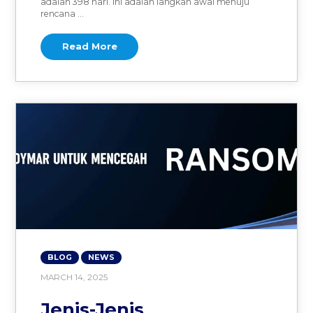
adalah 398 hari. Ini adalah langkah awal menuju
rencana …
Read More
BLOG
NEWS
MARCH 14, 2025
Jenis-Jenis