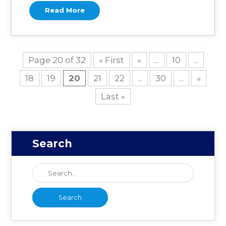
Read More
Page 20 of 32
« First
«
...
10
...
18
19
20
21
22
...
30
...
»
Last »
Search