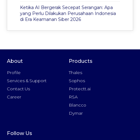
Ketika AI Bergerak Secepat Serangan: Apa
yang Perlu Dilakukan Perusahaan Indonesia
di Era Keamanan Siber 2026
About
Products
Profile
Thales
Services & Support
Sophos
Contact Us
Protectt.ai
Career
RSA
Blancco
Dymar
Follow Us