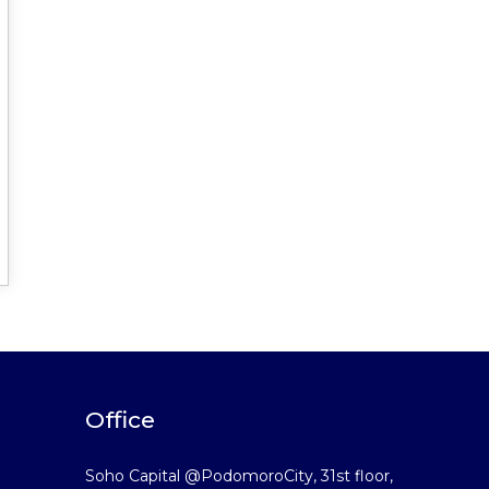
Office
Soho Capital @PodomoroCity, 31st floor,