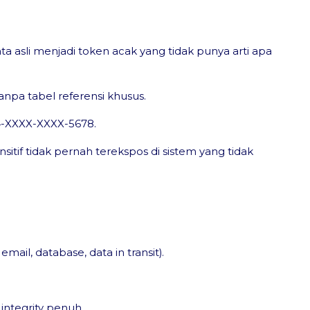
 asli menjadi token acak yang tidak punya arti apa
tanpa tabel referensi khusus.
34-XXXX-XXXX-5678.
tif tidak pernah terekspos di sistem yang tidak
ail, database, data in transit).
integrity penuh.