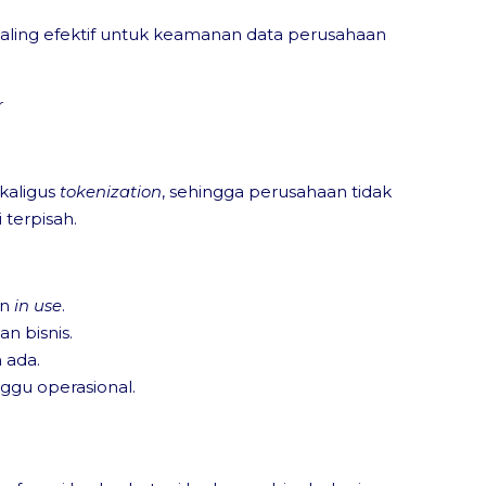
paling efektif untuk keamanan data perusahaan
r
kaligus
tokenization
, sehingga perusahaan tidak
 terpisah.
un
in use
.
an bisnis.
 ada.
gu operasional.