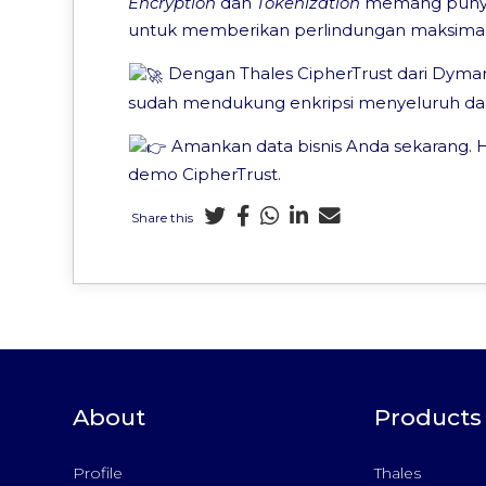
Encryption
dan
Tokenization
memang punya 
untuk memberikan perlindungan maksimal
Dengan Thales CipherTrust dari Dymar,
sudah mendukung enkripsi menyeluruh dan t
Amankan data bisnis Anda sekarang. H
demo CipherTrust.
Share this
About
Products
Profile
Thales