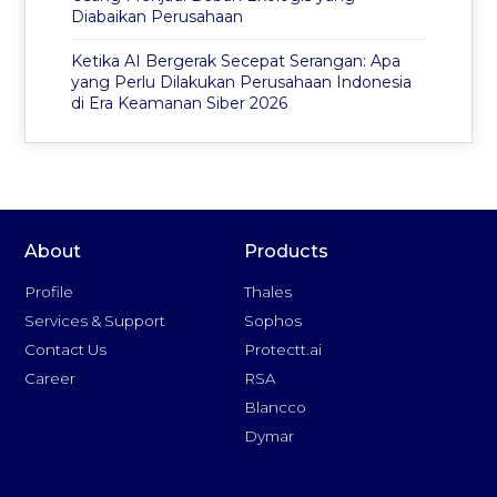
Diabaikan Perusahaan
Ketika AI Bergerak Secepat Serangan: Apa
yang Perlu Dilakukan Perusahaan Indonesia
di Era Keamanan Siber 2026
About
Products
Profile
Thales
Services & Support
Sophos
Contact Us
Protectt.ai
Career
RSA
Blancco
Dymar