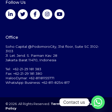
Follow Us
Office
Soho Capital @PodomoroCity, 31st floor, Suite SC 3102-
3103
Jl. Let. Jend. S. Parman Kav. 28
Jakarta Barat 11470, Indonesia
Tel: +62-21-29 181 383
Fax: +62-21-29 181 380
HalooDymar: +62-81181155771
WhatsApp Business: +62-811-8254-817
Contact us
© 2026. All Rights Reserved.
Terms of Use
and
Privacy
Policy