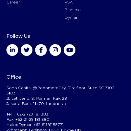
Career
RSA
Blancco
Dymar
Follow Us
Office
Soho Capital @PodomoroCity, 31st floor, Suite SC 3102-
3103
Jl. Let. Jend. S. Parman Kav. 28
Jakarta Barat 11470, Indonesia
Tel: +62-21-29 181 383
Fax: +62-21-29 181 380
HalooDymar: +62-81181155771
WhatsApp Business: +62-811-8254-817