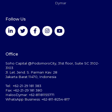
Dymar
Follow Us
Office
Soho Capital @PodomoroCity, 31st floor, Suite SC 3102-
3103
Jl. Let. Jend. S. Parman Kav. 28
Jakarta Barat 11470, Indonesia
Tel: +62-21-29 181 383
Fax: +62-21-29 181 380
HalooDymar: +62-81181155771
WhatsApp Business: +62-811-8254-817