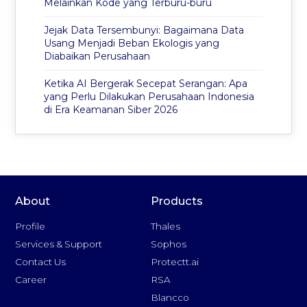
Melainkan Kode yang Terburu-buru
Jejak Data Tersembunyi: Bagaimana Data
Usang Menjadi Beban Ekologis yang
Diabaikan Perusahaan
Ketika AI Bergerak Secepat Serangan: Apa
yang Perlu Dilakukan Perusahaan Indonesia
di Era Keamanan Siber 2026
About
Products
Profile
Thales
Services & Support
Sophos
Contact Us
Protectt.ai
Career
RSA
Blancco