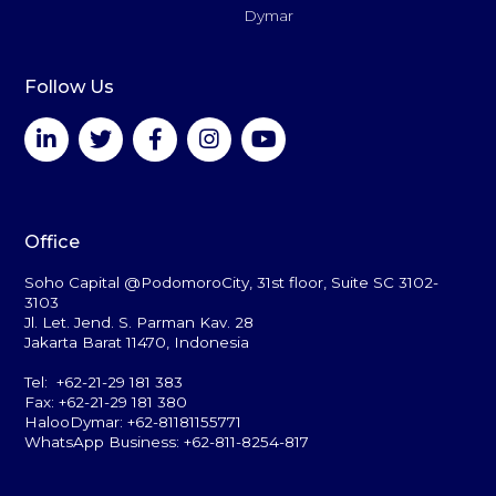
Dymar
Follow Us
Office
Soho Capital @PodomoroCity, 31st floor, Suite SC 3102-
3103
Jl. Let. Jend. S. Parman Kav. 28
Jakarta Barat 11470, Indonesia
Tel: +62-21-29 181 383
Fax: +62-21-29 181 380
HalooDymar: +62-81181155771
WhatsApp Business: +62-811-8254-817