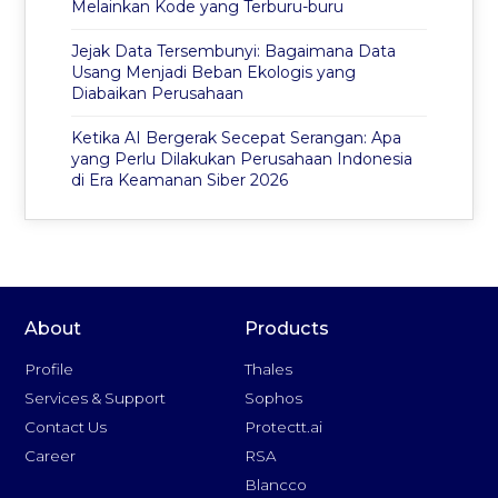
Melainkan Kode yang Terburu-buru
Jejak Data Tersembunyi: Bagaimana Data
Usang Menjadi Beban Ekologis yang
Diabaikan Perusahaan
Ketika AI Bergerak Secepat Serangan: Apa
yang Perlu Dilakukan Perusahaan Indonesia
di Era Keamanan Siber 2026
About
Products
Profile
Thales
Services & Support
Sophos
Contact Us
Protectt.ai
Career
RSA
Blancco