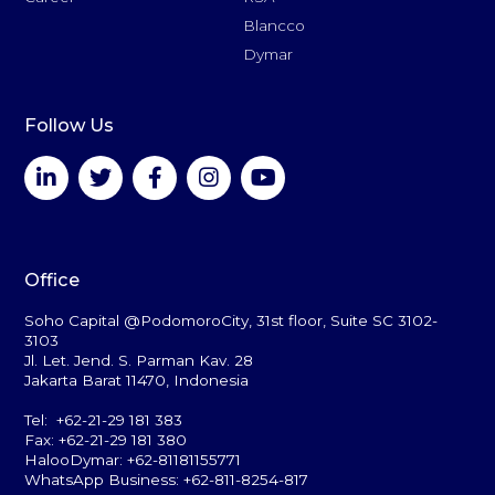
Blancco
Dymar
Follow Us
Office
Soho Capital @PodomoroCity, 31st floor, Suite SC 3102-
3103
Jl. Let. Jend. S. Parman Kav. 28
Jakarta Barat 11470, Indonesia
Tel: +62-21-29 181 383
Fax: +62-21-29 181 380
HalooDymar: +62-81181155771
WhatsApp Business: +62-811-8254-817