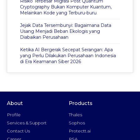
Risiko Terbesar Migrasi Post Quantum
Cryptography Bukan Komputer Kuantum,
Melainkan Kode yang Terburu-buru
Jejak Data Tersembunyi: Bagaimana Data
Usang Menjadi Beban Ekologis yang
Diabaikan Perusahaan
Ketika AI Bergerak Secepat Serangan: Apa
yang Perlu Dilakukan Perusahaan Indonesia
di Era Keamanan Siber 2026
About
Products
Profile
Thales
Services & Support
Sophos
Contact Us
Protectt.ai
Career
RSA