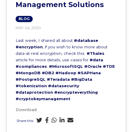
Management Solutions
BLOG
MAY 04, 2020
Last week, I shared all about
#database
#encryption
, if you wish to know more about
data-at-rest encryption, check this
#Thales
article for more details, use cases for
#data
#compliances
.
#MicrosoftSQL
#Oracle
#TDE
#MongoDB
#DB2
#Hadoop
#SAPHana
#PostgreSQL
#Teradata
#BigData
#tokenization
#datasecurity
#dataprotection
#encrypteverything
#cryptokeymanagement
Download
Share this