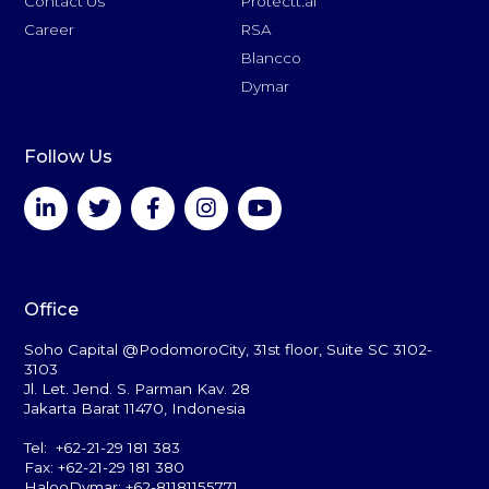
Contact Us
Protectt.ai
Career
RSA
Blancco
Dymar
Follow Us
Office
Soho Capital @PodomoroCity, 31st floor, Suite SC 3102-
3103
Jl. Let. Jend. S. Parman Kav. 28
Jakarta Barat 11470, Indonesia
Tel: +62-21-29 181 383
Fax: +62-21-29 181 380
HalooDymar: +62-81181155771