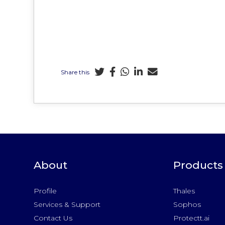
Share this
About
Products
Profile
Thales
Services & Support
Sophos
Contact Us
Protectt.ai