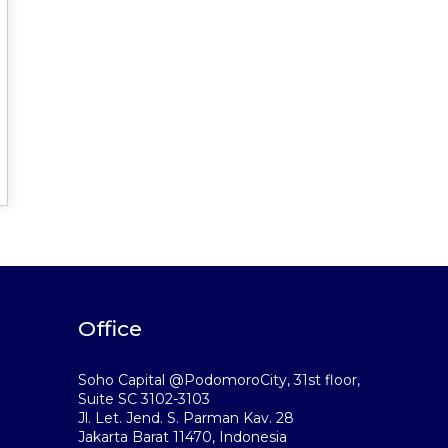
Office
Soho Capital @PodomoroCity, 31st floor,
Suite SC 3102-3103
Jl. Let. Jend. S. Parman Kav. 28
Jakarta Barat 11470, Indonesia