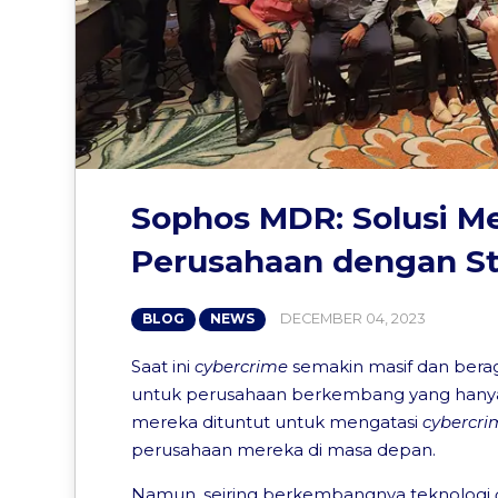
Sophos MDR: Solusi M
Perusahaan dengan Sta
DECEMBER 04, 2023
BLOG
NEWS
Saat ini
cybercrime
semakin masif dan berag
untuk perusahaan berkembang yang hanya
mereka dituntut untuk mengatasi
c
ybercri
perusahaan mereka di masa depan.
Namun, seiring berkembangnya teknologi