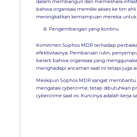
dalam membangun dan memelihara infrastr
bahwa organisasi memiliki akses ke tim ahl
meningkatkan kemampuan mereka untuk me
Pengembangan yang kontinu
Komitmen Sophos MDR terhadap perbaika
efektivitasnya. Pembaruan rutin, penyemp
berarti bahwa organisasi yang menggunak
menghadapi ancaman saat ini tetapi juga
Meskipun Sophos MDR sangat membantu p
mengatasi
cybercrime
, tetap dibutuhkan p
c
ybercrime
saat ini. Kuncinya adalah kerja 