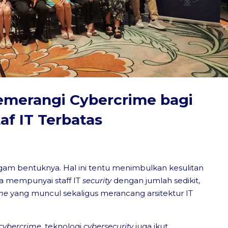
emerangi Cybercrime bagi
f IT Terbatas
am bentuknya. Hal ini tentu menimbulkan kesulitan
 mempunyai staff IT
security
dengan jumlah sedikit,
me
yang muncul sekaligus merancang arsitektur IT
c
ybercrime
, teknologi
c
ybersecurity
juga ikut