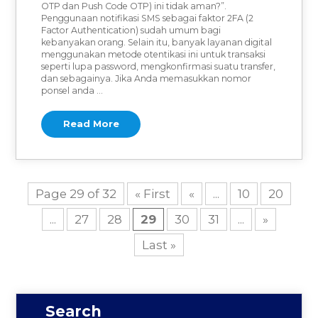
OTP dan Push Code OTP) ini tidak aman?”.
Penggunaan notifikasi SMS sebagai faktor 2FA (2
Factor Authentication) sudah umum bagi
kebanyakan orang. Selain itu, banyak layanan digital
menggunakan metode otentikasi ini untuk transaksi
seperti lupa password, mengkonfirmasi suatu transfer,
dan sebagainya. Jika Anda memasukkan nomor
ponsel anda …
Read More
Page 29 of 32
« First
«
...
10
20
...
27
28
29
30
31
...
»
Last »
Search