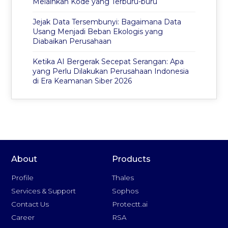
Melainkan Kode yang Terburu-buru
Jejak Data Tersembunyi: Bagaimana Data
Usang Menjadi Beban Ekologis yang
Diabaikan Perusahaan
Ketika AI Bergerak Secepat Serangan: Apa
yang Perlu Dilakukan Perusahaan Indonesia
di Era Keamanan Siber 2026
About
Products
Profile
Thales
Services & Support
Sophos
Contact Us
Protectt.ai
Career
RSA