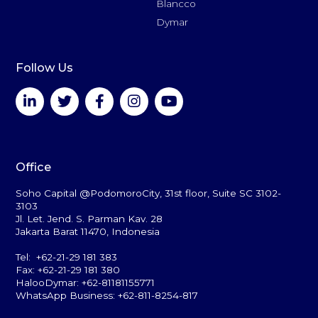
Blancco
Dymar
Follow Us
Office
Soho Capital @PodomoroCity, 31st floor, Suite SC 3102-
3103
Jl. Let. Jend. S. Parman Kav. 28
Jakarta Barat 11470, Indonesia
Tel: +62-21-29 181 383
Fax: +62-21-29 181 380
HalooDymar: +62-81181155771
WhatsApp Business: +62-811-8254-817